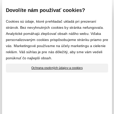
priamo na miesto
určenia.
ZOBRAZIŤ
Dovolíte nám používať cookies?
Cookies sú údaje, ktoré prehliadač ukladá pri prezeraní
ZOBRAZIŤ
stránok. Bez nevyhnutných cookies by stránka nefungovala.
Analytické pomáhajú zlepšovať obsah nášho webu. Vďaka
personalizovaným cookies prispôsobujeme stránku priamo pre
vás. Marketingové používame na účely marketingu a cielenie
reklám. Váš súhlas je pre nás dôležitý, aby sme vám vedeli
ponúknuť čo najlepší obsah.
Ochrana osobných údajov a cookies
Altánky
Výstavba
a prístrešky
pasívnych
z dreva
domov