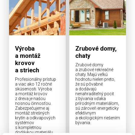
Výroba
Zrubové domy,
a montáž
chaty
krovov
Zrubové domy
a striech
a zrubové rekreačné
chaty. Majú veľkú
Profesionálny prístup
hodnotu nielen preto,
a viac ako 12 ročné
že sú pôvabné
skúsenosti. Výroba
a dodávajú
a montáž krovov
nenahraditeľný pocit
z dreva je našou
z bývania vďaka
nosnou činnosťou.
prírodným materiálom,
Zabezpečujeme aj
sú zároveň energeticky
montáž strešných
efektívnym
krytín a odkvapových
a ekologickým riešením
systémov
bývania.
s kompletnou
dodávkou materiálu