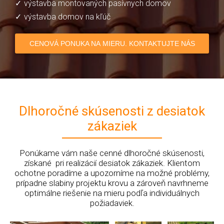
výstavba montovaných pasívnych domov
výstavba domov na kľúč
CENOVÁ PONUKA NA MIERU. KONTAKTUJTE NÁS
Dlhoročné skúsenosti z desiatok
zákaziek
Ponúkame vám naše cenné dlhoročné skúsenosti,
získané pri realizácií desiatok zákaziek. Klientom
ochotne poradíme a upozorníme na možné problémy,
prípadne slabiny projektu krovu a zároveň navrhneme
optimálne riešenie na mieru podľa individuálnych
požiadaviek.