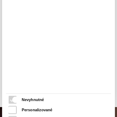
Drevené altánky, chatky,
Zrealizujeme váš
prístrešky pre autá,
naprojektovaný dom
terasy a pre záhradné
zo sendvičového
sedenia, pergoly a iné
systému, ktorý je
stavby z dreva.
schopný dosiahnuť
štandard pasívnej
Záhradné stavby
stavby. Vyšší komfort
z dreva sú jedinečné,
bývania, nízke
a tak ako každá
prevádzkové náklady
drevostavba
idú ruka v ruke
bez problémov
so zdravým bývaním
zapadnú do vašej
a ekologickým
záhrady či dvora
prístupom.
rodinného domu.
ZOBRAZIŤ
ZOBRAZIŤ
Nevyhnutné
Personalizované